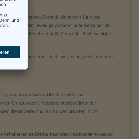
einen Einfluss haben. Deshalb können wir für diese
ten ist stets der jeweilige Anbieter oder Betreiber der
g auf mögliche Rechtsverstöße überprüft. Rechtswidrige
rete Anhaltspunkte einer Rechtsverletzung nicht zumutbar.
d entfernen.
terliegen dem deutschen Urheberrecht. Die
lb der Grenzen des Urheberrechtes bedürfen der
ien dieser Seite sind nur für den privaten, nicht
 die Urheberrechte Dritter beachtet. Insbesondere werden