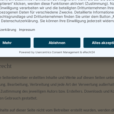
für Links
t enthält Links zu externen Websites Dritter, auf deren Inhalte wir k
lte auch keine Gewähr übernehmen. Für die Inhalte der verlinkten Sei
twortlich. Die verlinkten Seiten wurden zum Zeitpunkt der Verlinkun
n zum Zeitpunkt der Verlinkung nicht erkennbar.
nte inhaltliche Kontrolle der verlinkten Seiten ist jedoch ohne konk
werden von Rechtsverletzungen werden wir derartige Links umgehen
recht
e Seitenbetreiber erstellten Inhalte und Werke auf diesen Seiten un
gung, Bearbeitung, Verbreitung und jede Art der Verwertung außerha
n Zustimmung des jeweiligen Autors bzw. Erstellers. Downloads und Kop
en Gebrauch gestattet.
nhalte auf dieser Seite nicht vom Betreiber erstellt wurden, werden