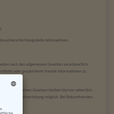
e
erbraucherschlichtungsstelle teilzunehmen.
Seiten nach den allgemeinen Gesetzen verantwortlich.
rmittelte oder gespeicherte fremde Informationen zu
it hinweisen.
ch den allgemeinen Gesetzen bleiben hiervon unberührt.
r konkreten Rechtsverletzung möglich. Bei Bekanntwerden
fernen.