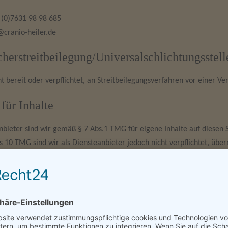
 (0)7631 98 98 685
@cranio-heiler.de
her­streit­beilegung/Universal­schlichtungs­stell
ht bereit oder verpflichtet, an Streitbeilegungsverfahren vor einer V
für Inhalte
nbieter sind wir gemäß § 7 Abs.1 TMG für eigene Inhalte auf diesen 
s 10 TMG sind wir als Diensteanbieter jedoch nicht verpflichtet, übe
der nach Umständen zu forschen, die auf eine rechtswidrige Tätigke
gen zur Entfernung oder Sperrung der Nutzung von Informationen na
ügliche Haftung ist jedoch erst ab dem Zeitpunkt der Kenntnis eine
chenden Rechtsverletzungen werden wir diese Inhalte umgehend ent