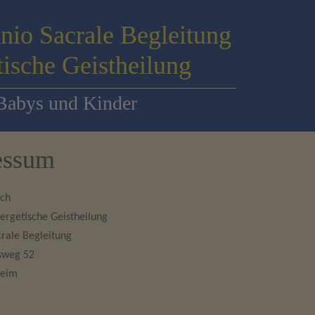
anio Sacrale Begleitung
ische Geistheilung
Babys und Kinder
essum
ich
nergetische Geistheilung
rale Begleitung
sweg 52
heim