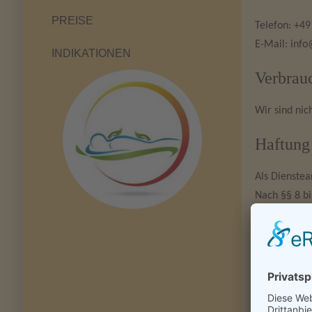
PREISE
Telefon: +49
E-Mail: info
INDIKATIONEN
Verbrauc
Wir sind nic
Haftung 
Als Dienstea
Nach §§ 8 bi
überwachen o
Verpflichtun
Eine diesbez
von entspre