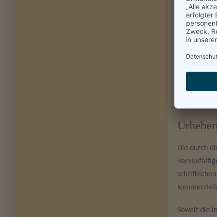
Haftung 
Unser Angebo
fremden Inha
Seiten veran
Inhalte ware
Eine permane
Bei Bekannt
Urheber
Die durch di
Vervielfälti
schriftliche
kommerziell
Soweit die I